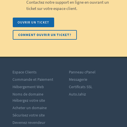
Contactez notre support en ligne en ouvrant un
ticket sur votre espace client.
OUVRIR UN TICKET
COMMENT OUVRIR UN TICKET?
Espace Clients
Panneau cPanel
Commande et Paiement
Messagerie
Hébergement Web
Certificats SSL
Noms de domaine
AutoJahiz
Hébergez votre site
Acheter un domaine
Sécurisez votre site
Devenez revendeur