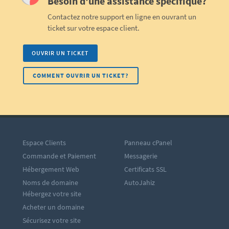
Besoin d'une assistance spécifique?
Contactez notre support en ligne en ouvrant un
ticket sur votre espace client.
OUVRIR UN TICKET
COMMENT OUVRIR UN TICKET?
Espace Clients
Panneau cPanel
Commande et Paiement
Messagerie
Hébergement Web
Certificats SSL
Noms de domaine
AutoJahiz
Hébergez votre site
Acheter un domaine
Sécurisez votre site