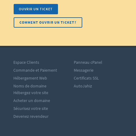
OUVRIR UN TICKET
COMMENT OUVRIR UN TICKET?
Espace Clients
Panneau cPanel
Commande et Paiement
Messagerie
Hébergement Web
Certificats SSL
Noms de domaine
AutoJahiz
Hébergez votre site
Acheter un domaine
Sécurisez votre site
Devenez revendeur