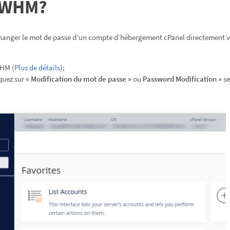
r WHM?
 changer le mot de passe d’un compte d’hébergement cPanel directement 
WHM (
Plus de détails
);
quez sur
« Modification du mot de passe »
ou
Password Modification »
se