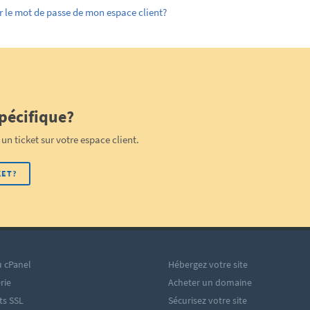
r le mot de passe de mon espace client?
pécifique?
un ticket sur votre espace client.
KET?
 cPanel
Hébergez votre site
rie
Acheter un domaine
ats SSL
Sécurisez votre site