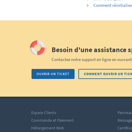
Comment réinitialise
Besoin d'une assistance s
Contactez notre support en ligne en ouvrant 
OUVRIR UN TICKET
COMMENT OUVRIR UN TIC
Espace Clients
Panneau
Commande et Paiement
Message
Hébergement Web
Certific