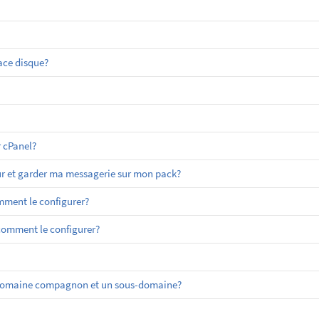
ace disque?
 cPanel?
r et garder ma messagerie sur mon pack?
ment le configurer?
 comment le configurer?
un domaine compagnon et un sous-domaine?