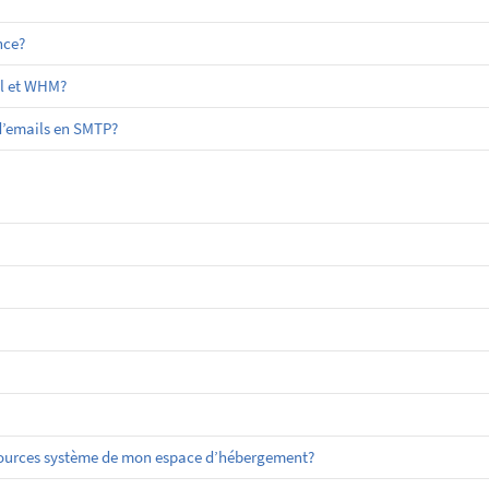
nce?
el et WHM?
 d’emails en SMTP?
sources système de mon espace d’hébergement?