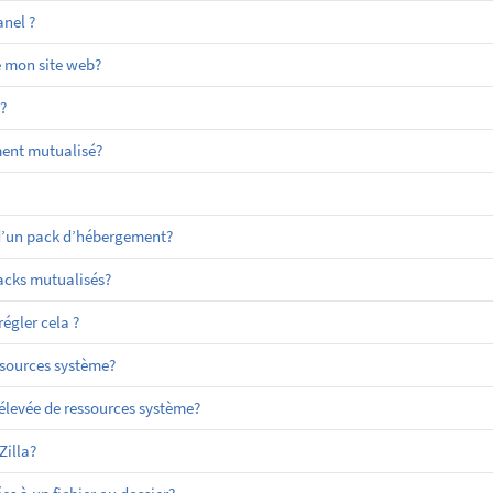
nel ?
e mon site web?
?
ment mutualisé?
 d’un pack d’hébergement?
packs mutualisés?
égler cela ?
sources système?
evée de ressources système?
Zilla?