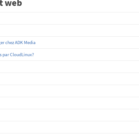
t web
ger chez ADK Media
es par CloudLinux?