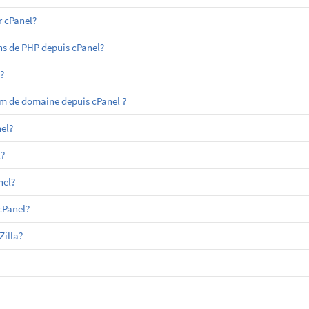
 cPanel?
ns de PHP depuis cPanel?
?
m de domaine depuis cPanel ?
el?
?
nel?
cPanel?
Zilla?