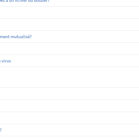
 à un fichier ou dossier?
ement mutualisé?
 virus
?