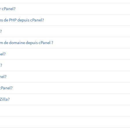
 cPanel?
ns de PHP depuis cPanel?
?
m de domaine depuis cPanel ?
el?
?
nel?
cPanel?
Zilla?