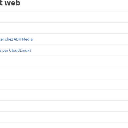
t web
ger chez ADK Media
es par CloudLinux?