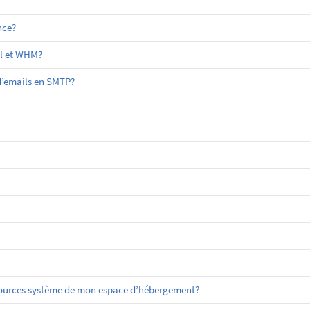
nce?
el et WHM?
 d’emails en SMTP?
sources système de mon espace d’hébergement?