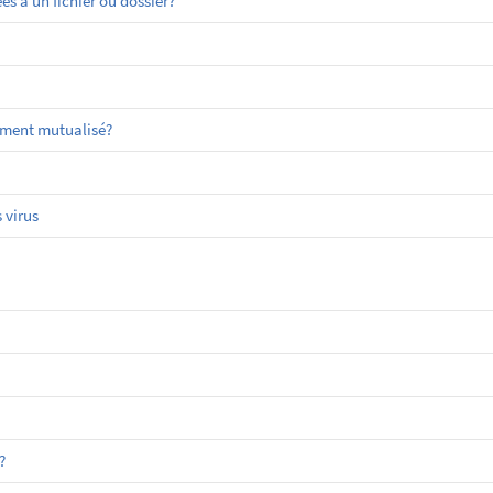
 à un fichier ou dossier?
ement mutualisé?
 virus
?