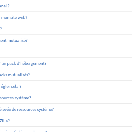
nel ?
e mon site web?
?
ment mutualisé?
 d’un pack d’hébergement?
packs mutualisés?
égler cela ?
sources système?
evée de ressources système?
Zilla?