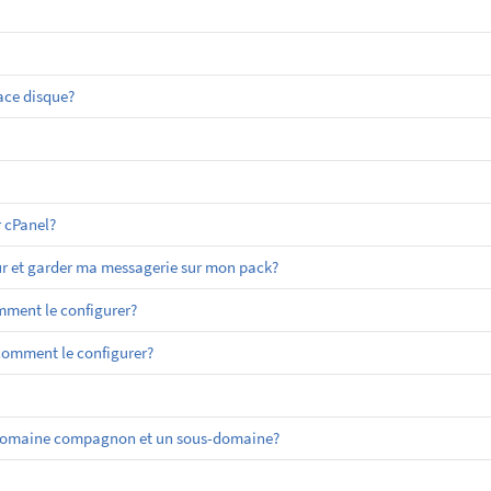
ace disque?
 cPanel?
r et garder ma messagerie sur mon pack?
ment le configurer?
 comment le configurer?
un domaine compagnon et un sous-domaine?