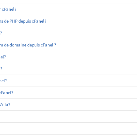
 cPanel?
ns de PHP depuis cPanel?
?
m de domaine depuis cPanel ?
el?
?
nel?
cPanel?
Zilla?