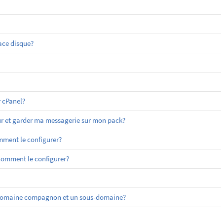
ace disque?
 cPanel?
r et garder ma messagerie sur mon pack?
ment le configurer?
 comment le configurer?
un domaine compagnon et un sous-domaine?