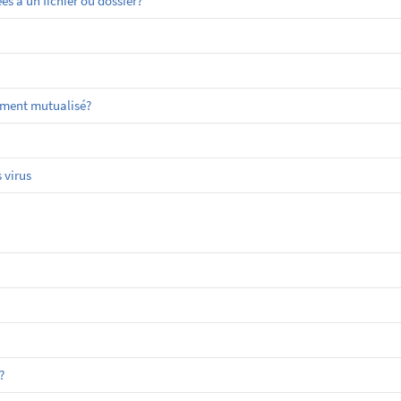
 à un fichier ou dossier?
ement mutualisé?
 virus
?