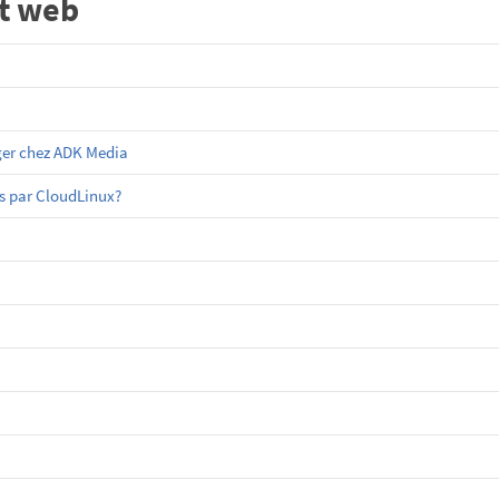
t web
ger chez ADK Media
es par CloudLinux?