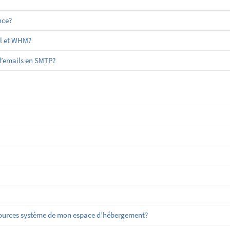
nce?
el et WHM?
 d’emails en SMTP?
sources système de mon espace d’hébergement?