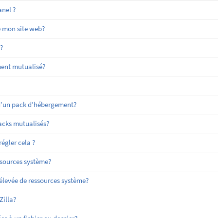
nel ?
e mon site web?
?
ment mutualisé?
 d’un pack d’hébergement?
packs mutualisés?
égler cela ?
sources système?
evée de ressources système?
Zilla?