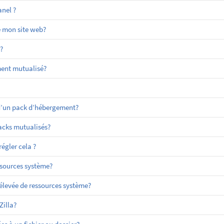
nel ?
e mon site web?
?
ment mutualisé?
 d’un pack d’hébergement?
packs mutualisés?
égler cela ?
sources système?
evée de ressources système?
Zilla?