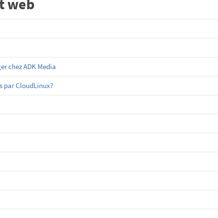
t web
ger chez ADK Media
es par CloudLinux?