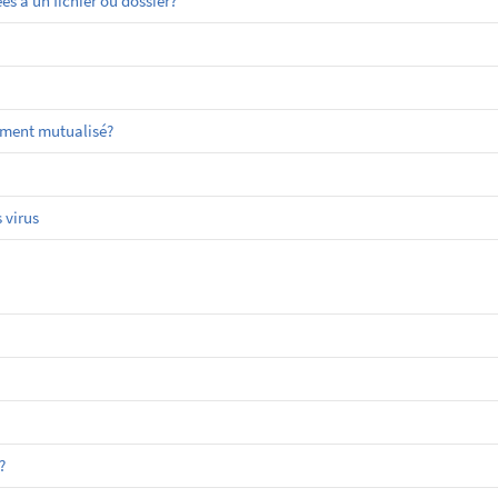
 à un fichier ou dossier?
ement mutualisé?
 virus
?