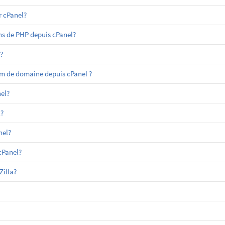
 cPanel?
ns de PHP depuis cPanel?
?
m de domaine depuis cPanel ?
el?
?
nel?
cPanel?
Zilla?