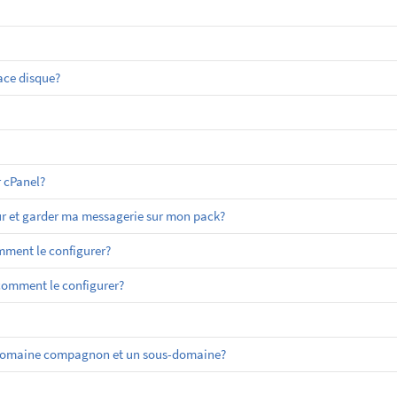
ace disque?
 cPanel?
r et garder ma messagerie sur mon pack?
ment le configurer?
 comment le configurer?
un domaine compagnon et un sous-domaine?