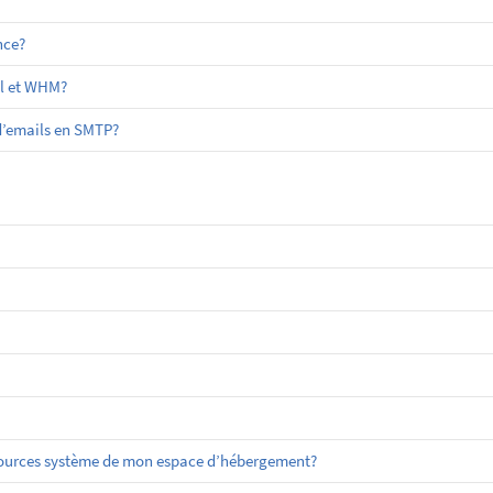
nce?
el et WHM?
 d’emails en SMTP?
sources système de mon espace d’hébergement?