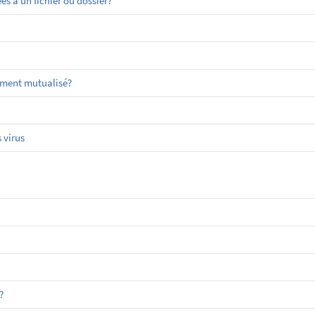
 à un fichier ou dossier?
ement mutualisé?
 virus
?