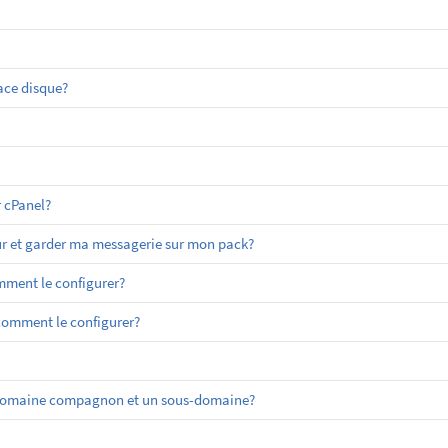
ace disque?
 cPanel?
r et garder ma messagerie sur mon pack?
ment le configurer?
 comment le configurer?
un domaine compagnon et un sous-domaine?