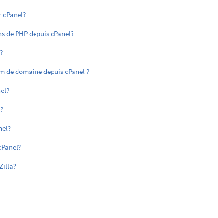
 cPanel?
ns de PHP depuis cPanel?
?
m de domaine depuis cPanel ?
el?
?
nel?
cPanel?
Zilla?