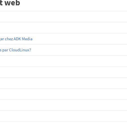
t web
ger chez ADK Media
es par CloudLinux?