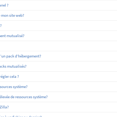
nel ?
e mon site web?
?
ment mutualisé?
 d’un pack d’hébergement?
packs mutualisés?
égler cela ?
sources système?
evée de ressources système?
Zilla?