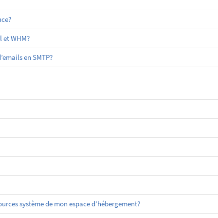
nce?
el et WHM?
 d’emails en SMTP?
sources système de mon espace d’hébergement?