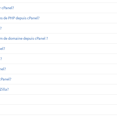
 cPanel?
ns de PHP depuis cPanel?
?
m de domaine depuis cPanel ?
el?
?
nel?
cPanel?
Zilla?