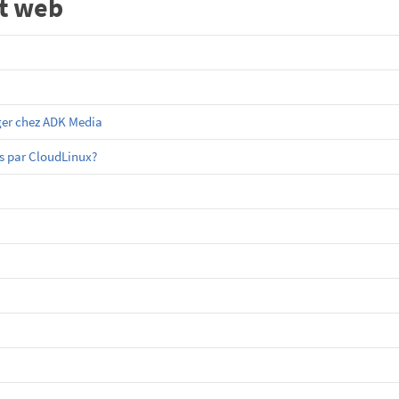
t web
ger chez ADK Media
es par CloudLinux?