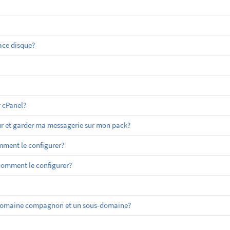
ace disque?
 cPanel?
r et garder ma messagerie sur mon pack?
ment le configurer?
 comment le configurer?
un domaine compagnon et un sous-domaine?