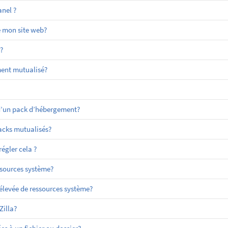
nel ?
e mon site web?
?
ment mutualisé?
 d’un pack d’hébergement?
packs mutualisés?
égler cela ?
sources système?
evée de ressources système?
Zilla?