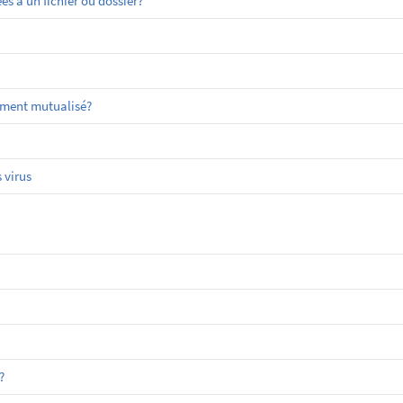
 à un fichier ou dossier?
ement mutualisé?
 virus
?