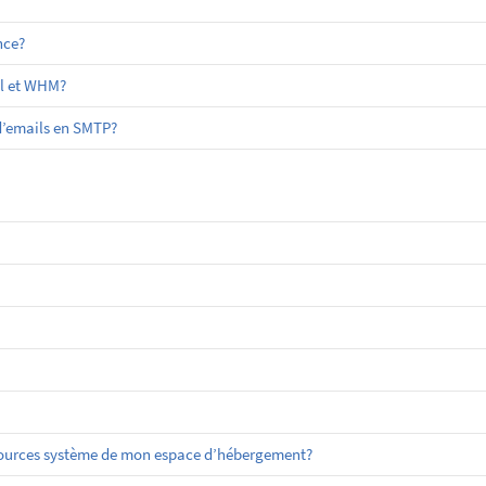
nce?
el et WHM?
 d’emails en SMTP?
sources système de mon espace d’hébergement?