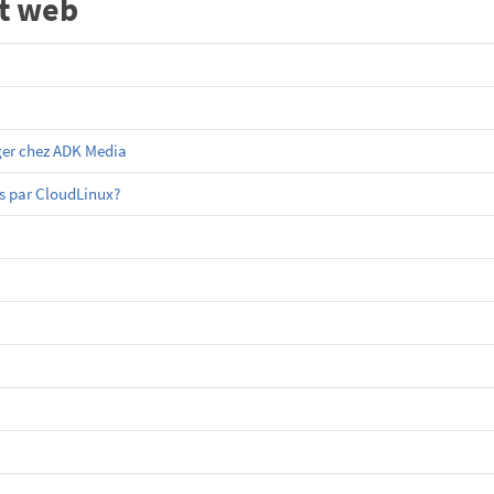
t web
ger chez ADK Media
es par CloudLinux?