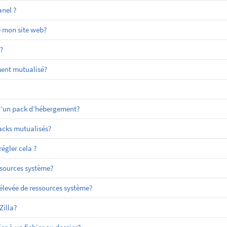
nel ?
e mon site web?
?
ment mutualisé?
 d’un pack d’hébergement?
packs mutualisés?
égler cela ?
sources système?
evée de ressources système?
Zilla?