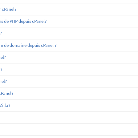
 cPanel?
ns de PHP depuis cPanel?
?
m de domaine depuis cPanel ?
el?
?
nel?
cPanel?
Zilla?