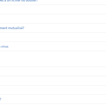
 à un fichier ou dossier?
ement mutualisé?
 virus
?