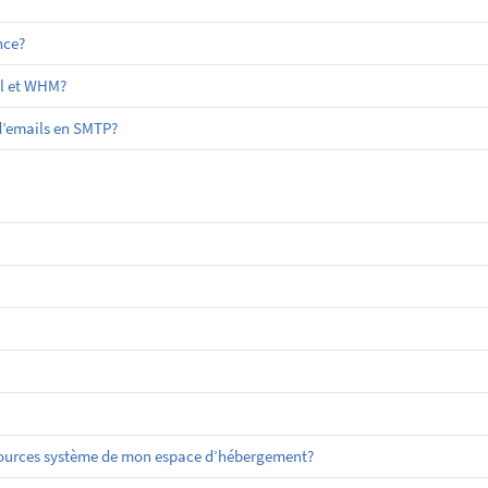
nce?
el et WHM?
 d’emails en SMTP?
sources système de mon espace d’hébergement?