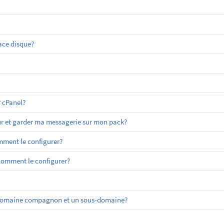
ace disque?
 cPanel?
r et garder ma messagerie sur mon pack?
ment le configurer?
 comment le configurer?
un domaine compagnon et un sous-domaine?