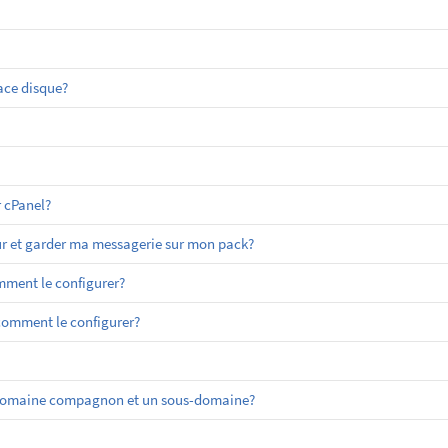
ace disque?
 cPanel?
r et garder ma messagerie sur mon pack?
ment le configurer?
 comment le configurer?
un domaine compagnon et un sous-domaine?