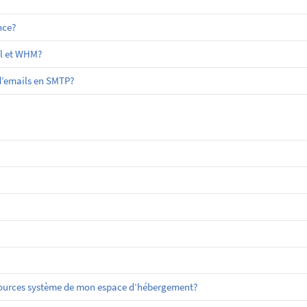
nce?
el et WHM?
 d’emails en SMTP?
sources système de mon espace d’hébergement?