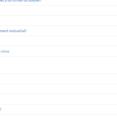
 à un fichier ou dossier?
ement mutualisé?
 virus
?