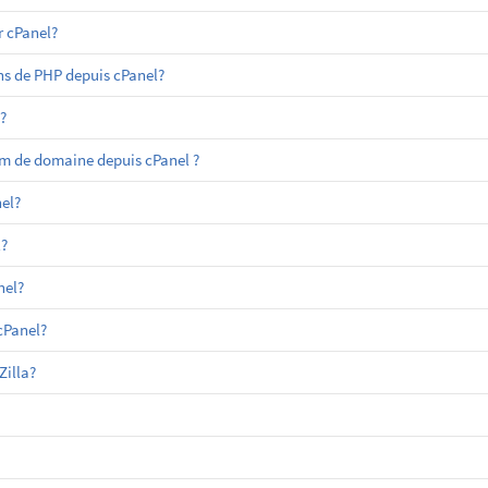
 cPanel?
ns de PHP depuis cPanel?
?
m de domaine depuis cPanel ?
el?
?
nel?
cPanel?
Zilla?