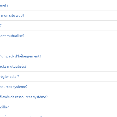
nel ?
e mon site web?
?
ment mutualisé?
 d’un pack d’hébergement?
packs mutualisés?
égler cela ?
sources système?
evée de ressources système?
Zilla?