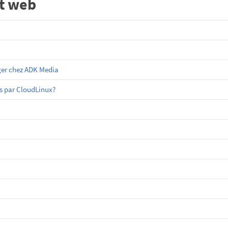
t web
ger chez ADK Media
es par CloudLinux?